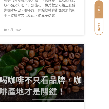
新手的你可能只想知道：「到底哪一包喝起來比
較不酸又好喝？」別擔心，這篇就是寫給正在踏
LIGHT
進咖啡宇宙，卻不想一開始就掉進術語黑洞的新
手。從咖啡文化聊起，從豆子選起
DARK
10 4 月, 2025