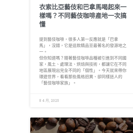
衣索比亞藝伎和巴拿馬喝起來一
樣嗎？不同藝伎咖啡產地一次搞
懂
提到藝伎咖啡，很多人第一反應就是「巴拿
馬」，沒錯，它是這款精品豆最著名的發源地之
一。
但你知道嗎？隨著藝伎咖啡品種被引進到不同國
家，風土、處理法、烘焙與技術，都讓它在不同
地區展現出完全不同的「個性」。今天就來帶你
環遊世界，看看那些風格迥異、卻同樣迷人的
「藝伎咖啡家族」。
8 4 月, 2025