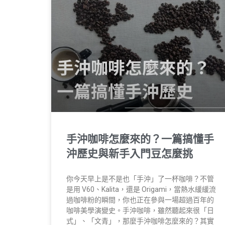
手沖咖啡怎麼來的？一篇搞懂手
沖歷史與新手入門豆怎麼挑
你今天早上是不是也「手沖」了一杯咖啡？不管
是用 V60、Kalita，還是 Origami，當熱水緩緩流
過咖啡粉的瞬間，你也正在參與一場超過百年的
咖啡美學演變史。手沖咖啡，雖然聽起來很「日
式」、「文青」，那麼手沖咖啡怎麼來的？其實