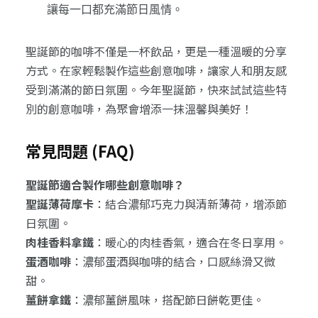
讓每一口都充滿節日風情。
聖誕節的咖啡不僅是一杯飲品，更是一種溫暖的分享
方式。在家輕鬆製作這些創意咖啡，讓家人和朋友感
受到滿滿的節日氛圍。今年聖誕節，快來試試這些特
別的創意咖啡，為聚會增添一抹溫馨與美好！
常見問題 (FAQ)
聖誕節適合製作哪些創意咖啡？
聖誕薄荷摩卡
：結合濃郁巧克力與清新薄荷，增添節
日氛圍。
肉桂香料拿鐵
：暖心的肉桂香氣，適合在冬日享用。
蛋酒咖啡
：濃郁蛋酒與咖啡的結合，口感絲滑又微
甜。
薑餅拿鐵
：濃郁薑餅風味，搭配節日餅乾更佳。