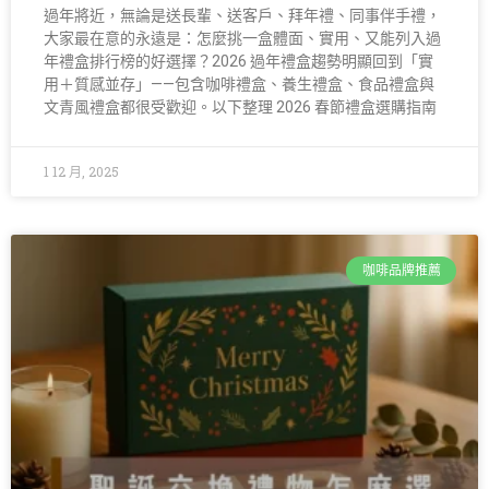
過年將近，無論是送長輩、送客戶、拜年禮、同事伴手禮，
大家最在意的永遠是：怎麼挑一盒體面、實用、又能列入過
年禮盒排行榜的好選擇？2026 過年禮盒趨勢明顯回到「實
用＋質感並存」——包含咖啡禮盒、養生禮盒、食品禮盒與
文青風禮盒都很受歡迎。以下整理 2026 春節禮盒選購指南
1 12 月, 2025
咖啡品牌推薦