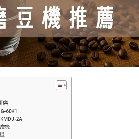
研磨
-60K1
MDJ-2A
慢磨機
豆機