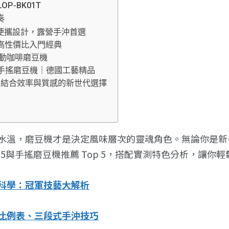
OP-BK01T
奏
專業級便攜設計，露營手沖首選
S｜高性價比入門經典
手動咖啡磨豆機
4 頂級手搖磨豆機｜德國工藝精品
豆機｜結合效率與質感的新世代選擇
水溫，磨豆機才是決定風味層次的靈魂角色。無論你是新
 5與手搖磨豆機推薦 Top 5，搭配實測特色分析，讓你
科學：冠軍技藝大解析
比例表、三段式手沖技巧