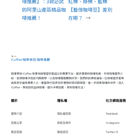
啡推薦】：3款必試
紅標、綠標、藍標
的阿里山產區精品咖
【藝伎咖啡豆】差別
啡推薦！
在哪？
→
iCoffee 咖啡學院 咖啡推薦
咖啡學院 iCoffee 是專為咖啡愛好者設立的專業平台，提供豐富的咖啡知識、全球咖啡產地介
紹、各類咖啡沖泡技巧與教學，以及咖啡機推薦與評測。我們的目標是讓每一位咖啡愛好者無
論是新手還是專業人士，都能夠在這裡找到實用的資訊與靈感，進一步探索咖啡的世界。加入
iCoffee，學習如何品味咖啡，提升沖煮技藝，享受咖啡生活！
關於
隱私權
社交網路服務
團隊介紹
隱私權政策
Facebook
發展沿革
條款及條件
Instagram
職涯發展
聯絡資訊
Twitter/X