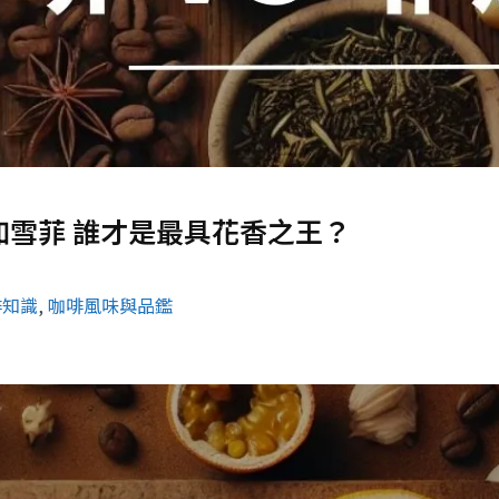
加雪菲 誰才是最具花香之王？
啡知識
, 
咖啡風味與品鑑