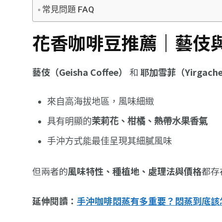
常見問題 FAQ
花香咖啡豆推薦｜藝伎
藝伎（Geisha Coffee）
和
耶加雪菲（Yirgachef
來自高海拔地區，風味細緻
具有明顯的
茉莉花、柑橘、熱帶水果香氣
手沖方式能最佳呈現其細膩風味
但兩者的
風味特性、種植地、處理法與價格
都存
延伸閱讀：
手沖咖啡悶蒸有多重要？悶蒸到底該