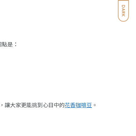
DARK
同點是：
，讓大家更能挑到心目中的
花香咖啡豆
。