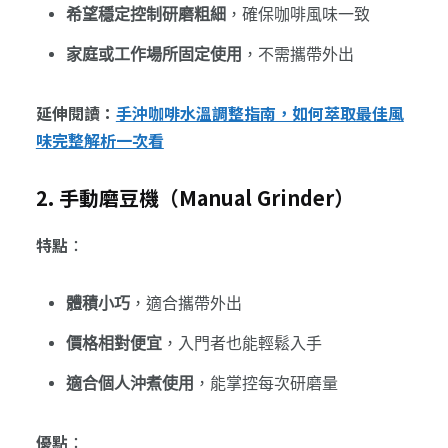
希望穩定控制研磨粗細
，確保咖啡風味一致
家庭或工作場所固定使用
，不需攜帶外出
延伸閱讀：
手沖咖啡水溫調整指南，如何萃取最佳風
味完整解析一次看
2. 手動磨豆機（Manual Grinder）
特點
：
體積小巧
，適合攜帶外出
價格相對便宜
，入門者也能輕鬆入手
適合個人沖煮使用
，能掌控每次研磨量
優點
：