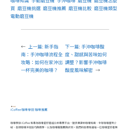
咖啡知識
手動磨豆機
手沖咖啡
磨豆機
磨豆機怎麼
買
磨豆機挑選
磨豆機推薦
磨豆機比較
磨豆機類型
電動磨豆機
←
上一篇:
新手指
下一篇:
手沖咖啡酸
南：手沖咖啡流程全
度、甜感與苦味如何
攻略：如何在家沖出
調整？影響手沖咖啡
一杯完美的咖啡？
酸度風味解密
→
iCoffee 咖啡學院 咖啡推薦
咖啡學院 iCoffee 是專為咖啡愛好者設立的專業平台，提供豐富的咖啡知識、全球咖啡產地介
紹、各類咖啡沖泡技巧與教學，以及咖啡機推薦與評測。我們的目標是讓每一位咖啡愛好者無