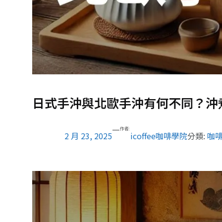
日式手沖與北歐手沖有何不同？沖
—
作者:
2 月 23, 2025
icoffee咖啡學院
分類:
咖