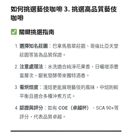
如何挑選藝伎咖啡 3. 挑選高品質藝伎
咖啡
關鍵挑選指南
選擇知名莊園
：巴拿馬翡翠莊園、哥倫比亞天堂
莊園等皆為品質保證。
注意處理法
：水洗適合純淨花果香，日曬增添豐
富層次，厭氧發酵帶來獨特酒香。
看烘焙度
：淺焙更能展現藝伎的風味，中焙則較
平衡且適合多種沖煮方式。
認證與評分
：如有
COE（卓越杯）
、SCA 90+等
評分，代表品質卓越。