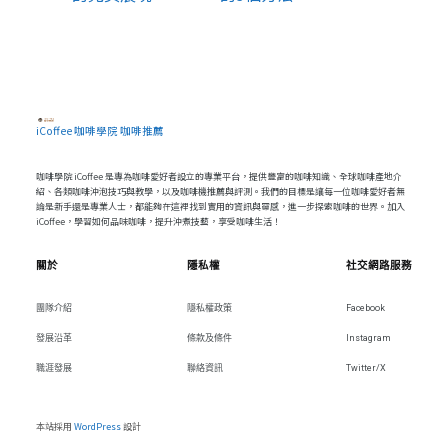
iCoffee 咖啡學院 咖啡推薦
咖啡學院 iCoffee 是專為咖啡愛好者設立的專業平台，提供豐富的咖啡知識、全球咖啡產地介
紹、各類咖啡沖泡技巧與教學，以及咖啡機推薦與評測。我們的目標是讓每一位咖啡愛好者無
論是新手還是專業人士，都能夠在這裡找到實用的資訊與靈感，進一步探索咖啡的世界。加入
iCoffee，學習如何品味咖啡，提升沖煮技藝，享受咖啡生活！
關於
隱私權
社交網路服務
團隊介紹
隱私權政策
Facebook
發展沿革
條款及條件
Instagram
職涯發展
聯絡資訊
Twitter/X
本站採用
WordPress
設計