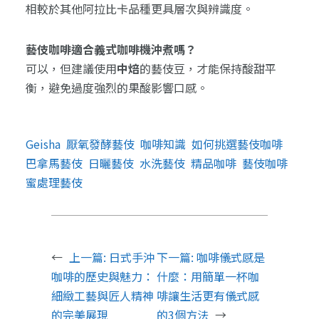
相較於其他阿拉比卡品種更具層次與辨識度。
藝伎咖啡適合義式咖啡機沖煮嗎？
可以，但建議使用
中焙
的藝伎豆，才能保持酸甜平
衡，避免過度強烈的果酸影響口感。
Geisha
厭氧發酵藝伎
咖啡知識
如何挑選藝伎咖啡
巴拿馬藝伎
日曬藝伎
水洗藝伎
精品咖啡
藝伎咖啡
蜜處理藝伎
←
上一篇:
日式手沖
下一篇:
咖啡儀式感是
咖啡的歷史與魅力：
什麼：用簡單一杯咖
細緻工藝與匠人精神
啡讓生活更有儀式感
的完美展現
的3個方法
→