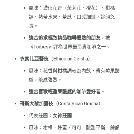
風味：濃郁花香（茉莉花、橙花）、柑橘
調、熱帶水果、茶感，口感細緻，餘韻悠
長。
適合追求極致精品咖啡體驗的朋友
，被
《Forbes》評為世界最昂貴咖啡之一。
衣索比亞藝伎
（Ethiopian Geisha）
風味：花香與柑橘調較為內斂，帶有莓果酸
感，茶感強烈。
適合喜歡輕盈果酸感的咖啡愛好者
。
哥斯大黎加藝伎
（Costa Rican Geisha）
代表莊園：
女神莊園
風味：柑橘、蜂蜜、可可，酸甜平衡，餘韻