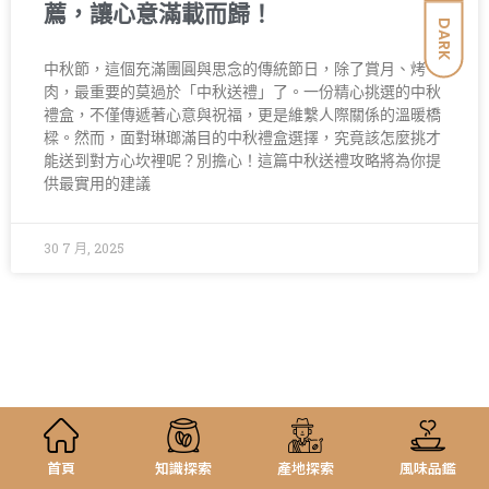
薦，讓心意滿載而歸！
DARK
中秋節，這個充滿團圓與思念的傳統節日，除了賞月、烤
肉，最重要的莫過於「中秋送禮」了。一份精心挑選的中秋
禮盒，不僅傳遞著心意與祝福，更是維繫人際關係的溫暖橋
樑。然而，面對琳瑯滿目的中秋禮盒選擇，究竟該怎麼挑才
能送到對方心坎裡呢？別擔心！這篇中秋送禮攻略將為你提
供最實用的建議
30 7 月, 2025
首頁
知識探索
產地探索
風味品鑑