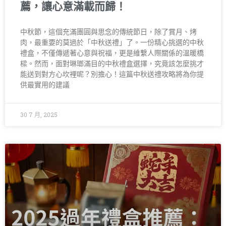
薦，讓心意滿載而歸！
中秋節，這個充滿團圓與思念的傳統節日，除了賞月、烤
肉，最重要的莫過於「中秋送禮」了。一份精心挑選的中秋
禮盒，不僅傳遞著心意與祝福，更是維繫人際關係的溫暖橋
樑。然而，面對琳瑯滿目的中秋禮盒選擇，究竟該怎麼挑才
能送到對方心坎裡呢？別擔心！這篇中秋送禮攻略將為你提
供最實用的建議
30 7 月, 2025