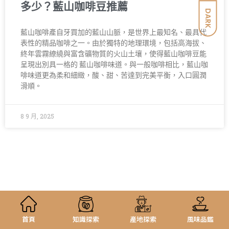
多少？藍山咖啡豆推薦
DARK
藍山咖啡產自牙買加的藍山山脈，是世界上最知名、最具代
表性的精品咖啡之一。由於獨特的地理環境，包括高海拔、
終年雲霧繚繞與富含礦物質的火山土壤，使得藍山咖啡豆能
呈現出別具一格的 藍山咖啡味道。與一般咖啡相比，藍山咖
啡味道更為柔和細緻，酸、甜、苦達到完美平衡，入口圓潤
滑順。
8 9 月, 2025
首頁
知識探索
產地探索
風味品鑑