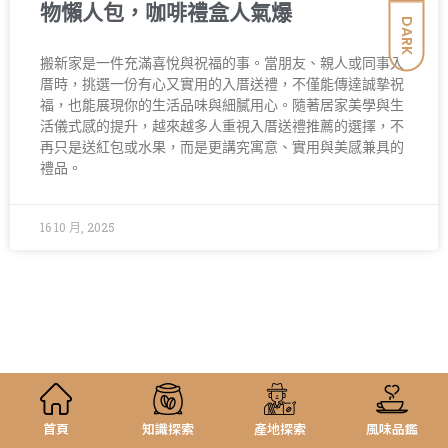
物懶人包，咖啡禮盒人氣爆
DARK
搬新家是一件充滿喜悅與祝福的事。當朋友、親人或同事入
厝時，挑選一份有心又實用的入厝送禮，不僅能傳達誠摯祝
福，也能展現你的生活品味與細膩用心。隨著居家美學與生
活儀式感的提升，越來越多人重視入厝送禮推薦的選擇，不
再只是送紅包或水果，而是更講究寓意、實用與美感兼具的
禮品。
16 10 月, 2025
首頁
知識探索
產地探索
風味品鑑