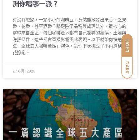
洲你喝哪一派？
有沒有想過，一顆小小的咖啡豆，竟然能散發出果香、堅果
香、花香，甚至酒香？關鍵除了品種與處理法外，最核心的
靈魂來自產區！每個咖啡產地都有自己獨特的氣候、土壤與
海拔條件，這些都會直接影響風味表現。以下就帶你快速認
LIGHT
識「全球五大咖啡產區」特色，讓你下次挑豆子不再選到眼
花撩亂。
DARK
27 6 月, 2025