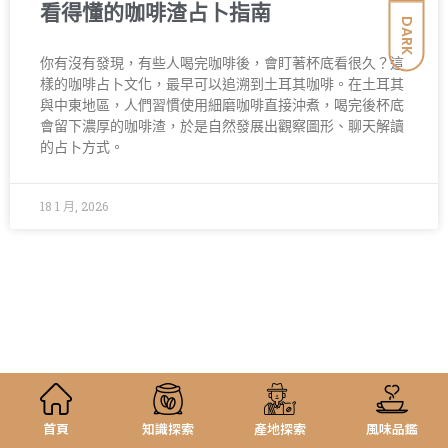
看得懂的咖啡渣占卜指南
DARK
你有沒有發現，有些人喝完咖啡後，會盯著杯底看很久？這
樣的咖啡占卜文化，最早可以追溯到土耳其咖啡。在土耳其
與中東地區，人們習慣使用細磨咖啡直接沖煮，喝完後杯底
會留下濃厚的咖啡渣，於是自然發展出觀察圖形、聊天解讀
的占卜方式。
18 1 月, 2026
首頁
知識探索
產地探索
風味品鑑