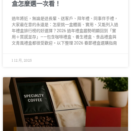
盒怎麼選一次看！
過年將近，無論是送長輩、送客戶、拜年禮、同事伴手禮，
大家最在意的永遠是：怎麼挑一盒體面、實用、又能列入過
年禮盒排行榜的好選擇？2026 過年禮盒趨勢明顯回到「實
用＋質感並存」——包含咖啡禮盒、養生禮盒、食品禮盒與
文青風禮盒都很受歡迎。以下整理 2026 春節禮盒選購指南
1 12 月, 2025