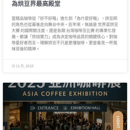
為烘豆界最高殿堂
當精品咖啡從「好不好喝」進化到「為什麼好喝」，烘豆師
的角色也從幕後走向舞台中央。近年來，無論是 世界盃烘豆
大賽 的國際關注度，還是各類 台灣咖啡豆比賽 的專業化發
展，都讓「烘焙實力」成為決定咖啡品質的關鍵核心。對咖
啡愛好者而言，理解烘豆不只是更懂咖啡，更是看見一杯風
味背後的精神。
15 12 月, 2025
LIGHT