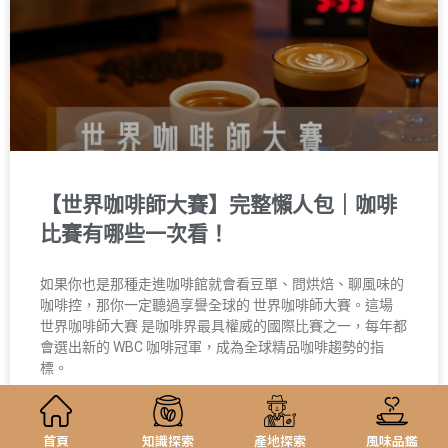
【世界咖啡師大賽】完整懶人包｜咖啡
比賽有哪些一次看！
如果你也是那種走進咖啡館就會看豆單、問烘焙、聊風味的
咖啡控，那你一定聽過享譽全球的 世界咖啡師大賽。這場
世界咖啡師大賽 是咖啡界最具權威的國際比賽之一，每年都
會選出新的 WBC 咖啡冠軍，成為全球精品咖啡趨勢的指
標。
5 11 月, 2025
首頁
知識探索
產地探索
風味品鑑