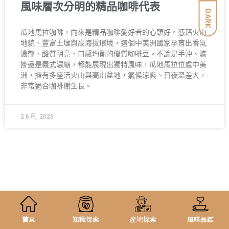
風味層次分明的精品咖啡代表
DARK
瓜地馬拉咖啡，向來是精品咖啡愛好者的心頭好。憑藉火山
地貌、豐富土壤與高海拔環境，這個中美洲國家孕育出香氣
濃郁、酸質明亮、口感均衡的優質咖啡豆。不論是手沖、濾
掛還是義式濃縮，都能展現出獨特風味，瓜地馬拉位處中美
洲，擁有多座活火山與高山盆地，氣候涼爽、日夜溫差大，
非常適合咖啡樹生長。
2 6 月, 2025
首頁
知識探索
產地探索
風味品鑑