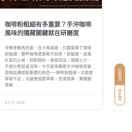
咖啡粉粗細有多重要？手沖咖啡
風味的隱藏關鍵就在研磨度
沖煮參數再完美，豆子再高級，只要磨錯了咖啡
粉粗細，整杯咖啡還是救不回來。研磨度，就像
炒菜的火侯，控制得好，香氣四溢；搞錯火力，
不是炒焦就是沒熟。今天就來解密手沖咖啡背後
LIGHT
那個低調卻超重要的角色──咖啡粉粗細。太粗會
萃取不足；太細會過度萃取，苦澀撲鼻、果酸變
胃酸
DARK
4 4 月, 2025