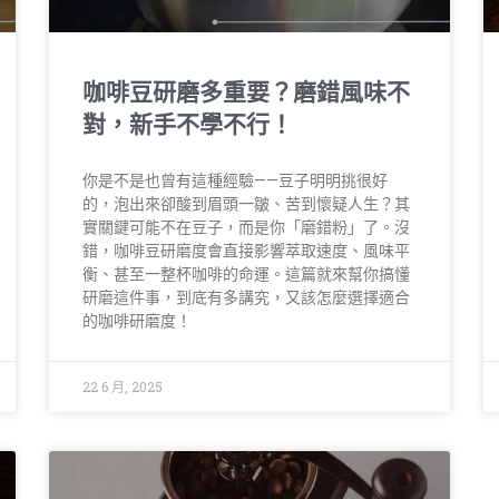
咖啡豆研磨多重要？磨錯風味不
對，新手不學不行！
你是不是也曾有這種經驗——豆子明明挑很好
的，泡出來卻酸到眉頭一皺、苦到懷疑人生？其
實關鍵可能不在豆子，而是你「磨錯粉」了。沒
錯，咖啡豆研磨度會直接影響萃取速度、風味平
衡、甚至一整杯咖啡的命運。這篇就來幫你搞懂
研磨這件事，到底有多講究，又該怎麼選擇適合
的咖啡研磨度！
22 6 月, 2025