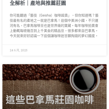
全解析｜產地與推薦莊園
你可能聽過「藝伎（Geisha）咖啡超貴」，但你知道嗎？藝
伎最有名的產地之一就是巴拿馬！這個中美洲小國，不只運
河有名，巴拿馬咖啡豆也是世界級的寶藏。每年咖啡拍賣會
上動輒每磅幾百到上千美金的精品豆，很多都來自巴拿馬。
今天就來好好認識一下這個讓咖啡迷甘願掏錢的夢幻國度。
24 6 月, 2025