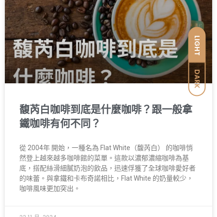
LIGHT
DARK
馥芮白咖啡到底是什麼咖啡？跟一般拿
鐵咖啡有何不同？
從 2004年 開始，一種名為 Flat White（馥芮白） 的咖啡悄
然登上越來越多咖啡館的菜單。這款以濃郁濃縮咖啡為基
底，搭配絲滑細膩奶泡的飲品，迅速俘獲了全球咖啡愛好者
的味蕾。與拿鐵和卡布奇諾相比，Flat White 的奶量較少，
咖啡風味更加突出。