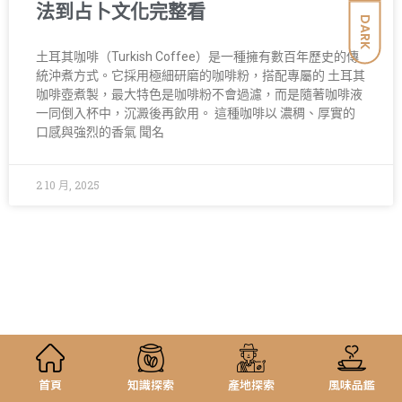
法到占卜文化完整看
DARK
土耳其咖啡（Turkish Coffee）是一種擁有數百年歷史的傳
統沖煮方式。它採用極細研磨的咖啡粉，搭配專屬的 土耳其
咖啡壺煮製，最大特色是咖啡粉不會過濾，而是隨著咖啡液
一同倒入杯中，沉澱後再飲用。 這種咖啡以 濃稠、厚實的
口感與強烈的香氣 聞名
2 10 月, 2025
首頁
知識探索
產地探索
風味品鑑