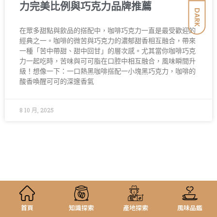
力完美比例與巧克力品牌推薦
DARK
在眾多甜點與飲品的搭配中，咖啡巧克力一直是最受歡迎的
經典之一。咖啡的微苦與巧克力的濃郁甜香相互融合，帶來
一種「苦中帶甜、甜中回甘」的層次感。尤其當你咖啡巧克
力一起吃時，苦味與可可脂在口腔中相互融合，風味瞬間升
級！想像一下：一口熱黑咖啡搭配一小塊黑巧克力，咖啡的
酸香喚醒可可的深邃香氣
8 10 月, 2025
首頁
知識探索
產地探索
風味品鑑