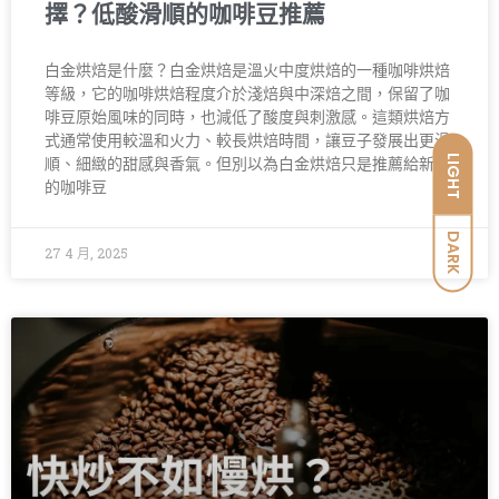
擇？低酸滑順的咖啡豆推薦
白金烘焙是什麼？白金烘焙是溫火中度烘焙的一種咖啡烘焙
等級，它的咖啡烘焙程度介於淺焙與中深焙之間，保留了咖
啡豆原始風味的同時，也減低了酸度與刺激感。這類烘焙方
式通常使用較溫和火力、較長烘焙時間，讓豆子發展出更滑
LIGHT
順、細緻的甜感與香氣。但別以為白金烘焙只是推薦給新手
的咖啡豆
DARK
27 4 月, 2025