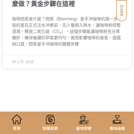
麼做？黃金步驟在這裡
DARK
咖啡悶蒸是什麼？悶蒸（Blooming）是手沖咖啡的第一步，
指的是在正式注水沖煮前，先少量倒入熱水，讓咖啡粉短暫
浸潤，釋放二氧化碳（CO₂）。這個步驟能讓咖啡粉充分準
備好，確保後續的萃取更均勻，進而影響咖啡的香氣、甜感
與口感。悶蒸是手沖咖啡的關鍵步驟
25 2 月, 2025
首頁
知識探索
產地探索
風味品鑑