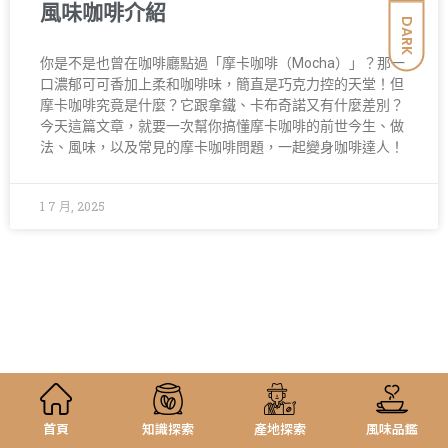
風味咖啡介紹
DARK
你是不是也曾在咖啡廳點過「摩卡咖啡（Mocha）」？那一
口濃郁可可香加上柔和咖啡味，簡直是巧克力控的天堂！但
摩卡咖啡究竟是什麼？它跟拿鐵、卡布奇諾又有什麼差別？
今天這篇文章，就要一次幫你搞懂摩卡咖啡的前世今生、做
法、風味，以及常見的摩卡咖啡問題，一起變身咖啡達人！
1 7 月, 2025
首頁
知識探索
產地探索
風味品鑑