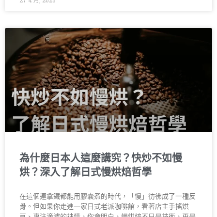
27 4 月, 2025
為什麼日本人這麼講究？快炒不如慢
烘？深入了解日式慢烘焙哲學
在這個連拿鐵都能用膠囊煮的時代，「慢」彷彿成了一種反
骨。但如果你走進一家日式老派咖啡館，看著店主手搖烘
豆、專注滴濾的神情，你會明白，慢烘焙不只是技術，更是