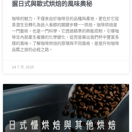
握日式與歐式烘焙的風味奧秘
咖啡的魅力，不僅來自於咖啡豆的品種與產地，更在於它從
青澀生豆轉化為迷人香醇的關鍵步驟——烘焙。咖啡烘焙是
一門藝術，也是一門科學，它透過精準的熱能控制，引導咖
啡豆內部產生複雜的化學變化，從而發展出我們杯中豐富多
樣的風味。了解咖啡烘焙的原理與不同風格，是提升你咖啡
品鑑之旅的必經之路。
24 7 月, 2025