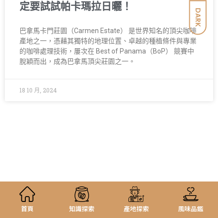
定要試試帕卡瑪拉日曬！
DARK
巴拿馬卡門莊園（Carmen Estate） 是世界知名的頂尖咖啡
產地之一，憑藉其獨特的地理位置、卓越的種植條件與專業
的咖啡處理技術，屢次在 Best of Panama（BoP） 競賽中
脫穎而出，成為巴拿馬頂尖莊園之一。
18 10 月, 2024
首頁
知識探索
產地探索
風味品鑑