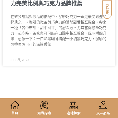
力完美比例與巧克力品牌推薦
DARK
在眾多甜點與飲品的搭配中，咖啡巧克力一直是最受歡迎的
經典之一。咖啡的微苦與巧克力的濃郁甜香相互融合，帶來
一種「苦中帶甜、甜中回甘」的層次感。尤其當你咖啡巧克
力一起吃時，苦味與可可脂在口腔中相互融合，風味瞬間升
級！想像一下：一口熱黑咖啡搭配一小塊黑巧克力，咖啡的
酸香喚醒可可的深邃香氣
8 10 月, 2025
首頁
知識探索
產地探索
風味品鑑