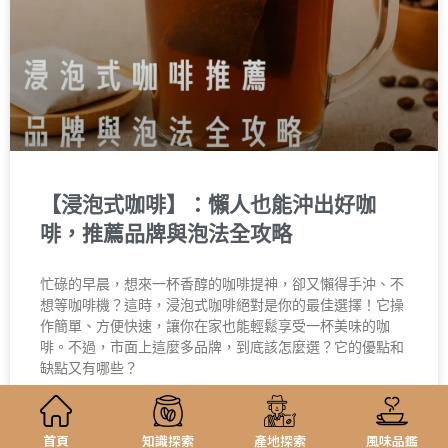
【浸泡式咖啡】：懶人也能沖出好咖
啡，推薦品牌與泡法全攻略
忙碌的早晨，想來一杯香醇的咖啡提神，卻又懶得手沖、不
想等咖啡機？這時，浸泡式咖啡絕對是你的最佳選擇！它操
作簡單、方便快速，讓你在家也能輕鬆享受一杯美味的咖
啡。不過，市面上這麼多品牌，到底該怎麼選？它的優點和
缺點又有哪些？
11 8 月, 2025
首頁
知識探索
產地探索
風味品鑑