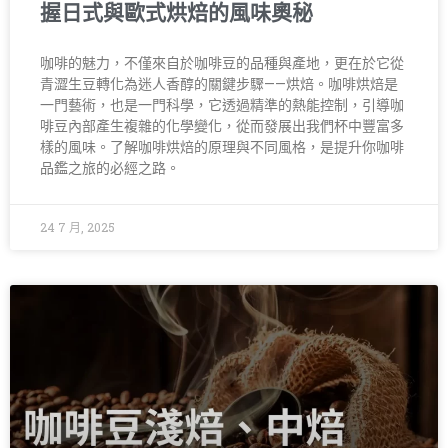
握日式與歐式烘焙的風味奧秘
咖啡的魅力，不僅來自於咖啡豆的品種與產地，更在於它從
青澀生豆轉化為迷人香醇的關鍵步驟——烘焙。咖啡烘焙是
一門藝術，也是一門科學，它透過精準的熱能控制，引導咖
啡豆內部產生複雜的化學變化，從而發展出我們杯中豐富多
樣的風味。了解咖啡烘焙的原理與不同風格，是提升你咖啡
品鑑之旅的必經之路。
24 7 月, 2025