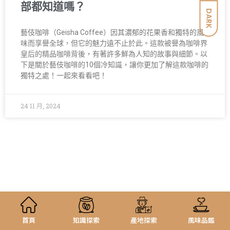
部都知道嗎？
DARK
藝伎咖啡（Geisha Coffee）因其濃郁的花果香和獨特的風
味而享譽全球，但它的魅力遠不止於此。這款被譽為咖啡界
皇后的精品咖啡背後，有著許多鮮為人知的故事與細節。以
下是關於藝伎咖啡的10個冷知識，讓你更加了解這款咖啡的
獨特之處！一起來看看吧！
24 11 月, 2024
首頁
知識探索
產地探索
風味品鑑