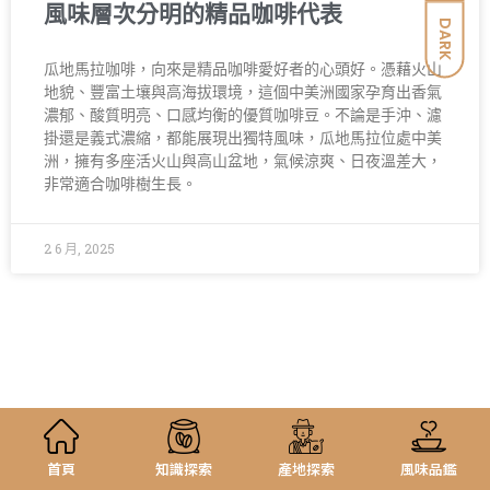
風味層次分明的精品咖啡代表
DARK
瓜地馬拉咖啡，向來是精品咖啡愛好者的心頭好。憑藉火山
地貌、豐富土壤與高海拔環境，這個中美洲國家孕育出香氣
濃郁、酸質明亮、口感均衡的優質咖啡豆。不論是手沖、濾
掛還是義式濃縮，都能展現出獨特風味，瓜地馬拉位處中美
洲，擁有多座活火山與高山盆地，氣候涼爽、日夜溫差大，
非常適合咖啡樹生長。
2 6 月, 2025
首頁
知識探索
產地探索
風味品鑑