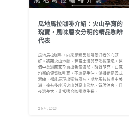
瓜地馬拉咖啡介紹：火山孕育的
瑰寶，風味層次分明的精品咖啡
代表
瓜地馬拉咖啡，向來是精品咖啡愛好者的心頭
好。憑藉火山地貌、豐富土壤與高海拔環境，這
個中美洲國家孕育出香氣濃郁、酸質明亮、口感
均衡的優質咖啡豆。不論是手沖、濾掛還是義式
濃縮，都能展現出獨特風味，瓜地馬拉位處中美
洲，擁有多座活火山與高山盆地，氣候涼爽、日
夜溫差大，非常適合咖啡樹生長。
2 6 月, 2025