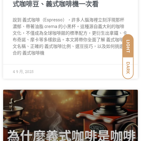
式咖啡豆、義式咖啡機一次看
說到 義式咖啡（Espresso），許多人腦海裡立刻浮現那杯
濃郁、帶著油脂 crema 的小黑杯。這種源自義大利的咖啡
文化，不僅成為全球咖啡館的標準配方，更衍生出拿鐵、卡
布奇諾、摩卡等多樣飲品。本文將帶你全面了解 義式咖啡英
LIGHT
文名稱、正確的 義式咖啡比例、選豆技巧，以及如何挑選適
合的 義式咖啡機
DARK
4 9 月, 2025