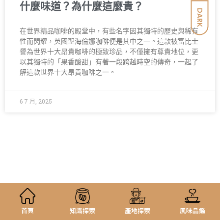
什麼味道？為什麼這麼貴？
DARK
在世界精品咖啡的殿堂中，有些名字因其獨特的歷史與稀有
性而閃耀，英國聖海倫娜咖啡便是其中之一。這款被富比士
譽為世界十大昂貴咖啡的極致珍品，不僅擁有尊貴地位，更
以其獨特的「果香酸甜」有著一段跨越時空的傳奇，一起了
解這款世界十大昂貴咖啡之一。
6 7 月, 2025
首頁
知識探索
產地探索
風味品鑑