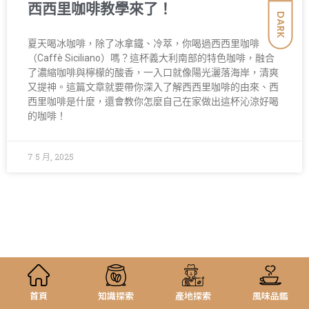
西西里咖啡教學來了！
DARK
夏天喝冰咖啡，除了冰拿鐵、冷萃，你喝過西西里咖啡
（Caffè Siciliano）嗎？這杯義大利南部的特色咖啡，融合
了濃縮咖啡與檸檬的酸香，一入口就像陽光灑落海岸，清爽
又提神。這篇文章就要帶你深入了解西西里咖啡的由來、西
西里咖啡是什麼，還會教你怎麼自己在家做出這杯沁涼好喝
的咖啡！
7 5 月, 2025
首頁
知識探索
產地探索
風味品鑑