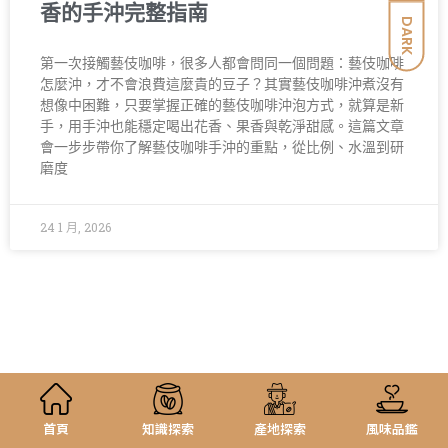
香的手沖完整指南
DARK
第一次接觸藝伎咖啡，很多人都會問同一個問題：藝伎咖啡
怎麼沖，才不會浪費這麼貴的豆子？其實藝伎咖啡沖煮沒有
想像中困難，只要掌握正確的藝伎咖啡沖泡方式，就算是新
手，用手沖也能穩定喝出花香、果香與乾淨甜感。這篇文章
會一步步帶你了解藝伎咖啡手沖的重點，從比例、水溫到研
磨度
24 1 月, 2026
首頁
知識探索
產地探索
風味品鑑