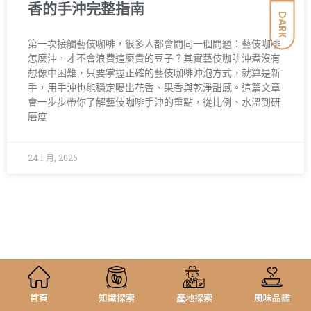
香的手沖完整指南
DARK
第一次接觸藝伎咖啡，很多人都會問同一個問題：藝伎咖啡
怎麼沖，才不會浪費這麼貴的豆子？其實藝伎咖啡沖煮沒有
想像中困難，只要掌握正確的藝伎咖啡沖泡方式，就算是新
手，用手沖也能穩定喝出花香、果香與乾淨甜感。這篇文章
會一步步帶你了解藝伎咖啡手沖的重點，從比例、水溫到研
磨度
24 1 月, 2026
首頁
知識探索
產地探索
風味品鑑