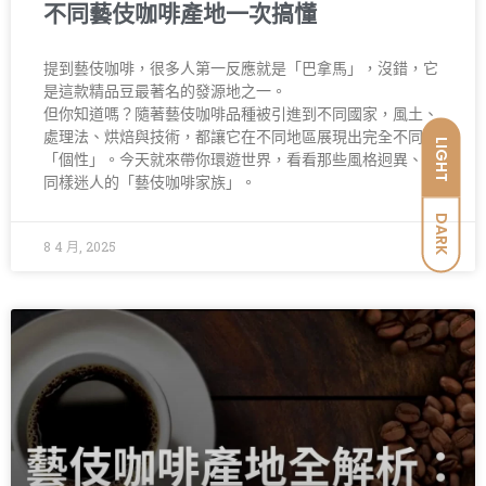
不同藝伎咖啡產地一次搞懂
提到藝伎咖啡，很多人第一反應就是「巴拿馬」，沒錯，它
是這款精品豆最著名的發源地之一。
但你知道嗎？隨著藝伎咖啡品種被引進到不同國家，風土、
處理法、烘焙與技術，都讓它在不同地區展現出完全不同的
LIGHT
「個性」。今天就來帶你環遊世界，看看那些風格迥異、卻
同樣迷人的「藝伎咖啡家族」。
DARK
8 4 月, 2025