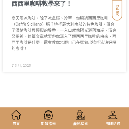
西西里咖啡教學來了！
DARK
夏天喝冰咖啡，除了冰拿鐵、冷萃，你喝過西西里咖啡
（Caffè Siciliano）嗎？這杯義大利南部的特色咖啡，融合
了濃縮咖啡與檸檬的酸香，一入口就像陽光灑落海岸，清爽
又提神。這篇文章就要帶你深入了解西西里咖啡的由來、西
西里咖啡是什麼，還會教你怎麼自己在家做出這杯沁涼好喝
的咖啡！
7 5 月, 2025
首頁
知識探索
產地探索
風味品鑑