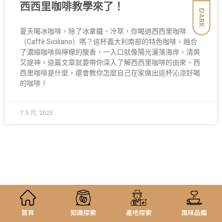
西西里咖啡教學來了！
DARK
夏天喝冰咖啡，除了冰拿鐵、冷萃，你喝過西西里咖啡
（Caffè Siciliano）嗎？這杯義大利南部的特色咖啡，融合
了濃縮咖啡與檸檬的酸香，一入口就像陽光灑落海岸，清爽
又提神。這篇文章就要帶你深入了解西西里咖啡的由來、西
西里咖啡是什麼，還會教你怎麼自己在家做出這杯沁涼好喝
的咖啡！
7 5 月, 2025
首頁
知識探索
產地探索
風味品鑑