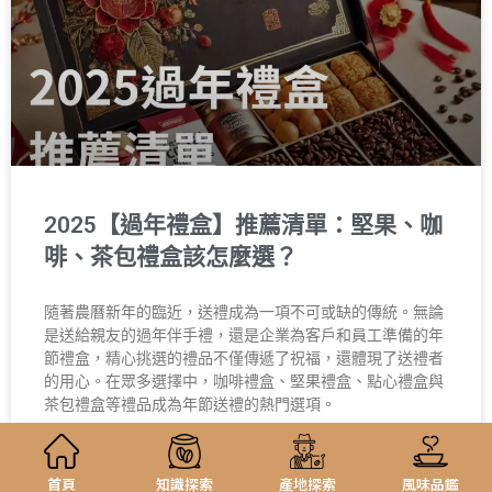
2025【過年禮盒】推薦清單：堅果、咖
啡、茶包禮盒該怎麼選？
隨著農曆新年的臨近，送禮成為一項不可或缺的傳統。無論
是送給親友的過年伴手禮，還是企業為客戶和員工準備的年
節禮盒，精心挑選的禮品不僅傳遞了祝福，還體現了送禮者
的用心。在眾多選擇中，咖啡禮盒、堅果禮盒、點心禮盒與
茶包禮盒等禮品成為年節送禮的熱門選項。
6 11 月, 2024
首頁
知識探索
產地探索
風味品鑑