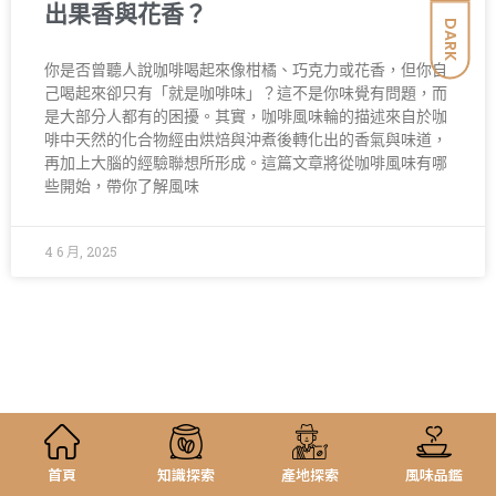
出果香與花香？
DARK
你是否曾聽人說咖啡喝起來像柑橘、巧克力或花香，但你自
己喝起來卻只有「就是咖啡味」？這不是你味覺有問題，而
是大部分人都有的困擾。其實，咖啡風味輪的描述來自於咖
啡中天然的化合物經由烘焙與沖煮後轉化出的香氣與味道，
再加上大腦的經驗聯想所形成。這篇文章將從咖啡風味有哪
些開始，帶你了解風味
4 6 月, 2025
首頁
知識探索
產地探索
風味品鑑