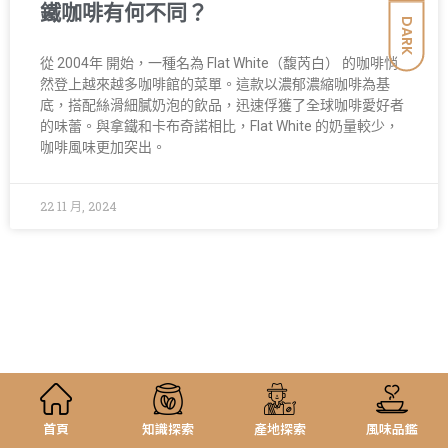
鐵咖啡有何不同？
DARK
從 2004年 開始，一種名為 Flat White（馥芮白） 的咖啡悄
然登上越來越多咖啡館的菜單。這款以濃郁濃縮咖啡為基
底，搭配絲滑細膩奶泡的飲品，迅速俘獲了全球咖啡愛好者
的味蕾。與拿鐵和卡布奇諾相比，Flat White 的奶量較少，
咖啡風味更加突出。
22 11 月, 2024
首頁
知識探索
產地探索
風味品鑑