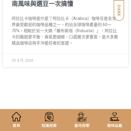
南風味與選豆一次搞懂
DARK
阿拉比卡咖啡是什麼？阿拉比卡（Arabica）咖啡豆是全世
界最受歡迎的咖啡品種之一，約佔全球咖啡產量的 60～
70%。相較於另一大類「羅布斯塔（Robusta）」，阿拉比
卡的酸甜更平衡、香氣更細緻、口感層次更豐富，是大多數
精品咖啡店與手沖愛好者的首選。
30 4 月, 2025
首頁
知識探索
產地探索
風味品鑑