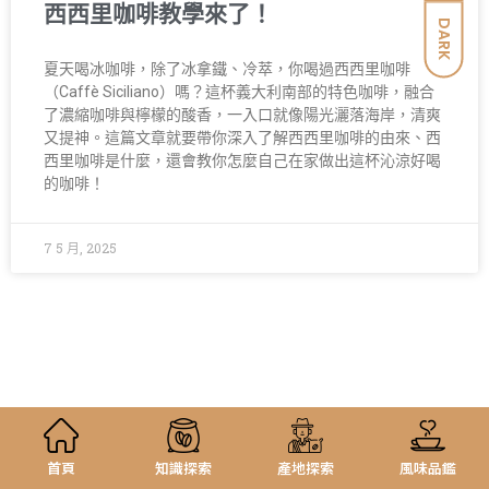
西西里咖啡教學來了！
DARK
夏天喝冰咖啡，除了冰拿鐵、冷萃，你喝過西西里咖啡
（Caffè Siciliano）嗎？這杯義大利南部的特色咖啡，融合
了濃縮咖啡與檸檬的酸香，一入口就像陽光灑落海岸，清爽
又提神。這篇文章就要帶你深入了解西西里咖啡的由來、西
西里咖啡是什麼，還會教你怎麼自己在家做出這杯沁涼好喝
的咖啡！
7 5 月, 2025
首頁
知識探索
產地探索
風味品鑑