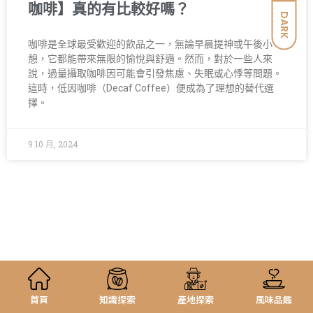
咖啡】真的有比較好嗎？
DARK
咖啡是全球最受歡迎的飲品之一，無論早晨提神或午後小
憩，它都能帶來無限的愉悅與舒適。然而，對於一些人來
說，過量攝取咖啡因可能會引發焦慮、失眠或心悸等問題。
這時，低因咖啡（Decaf Coffee）便成為了理想的替代選
擇。
9 10 月, 2024
首頁
知識探索
產地探索
風味品鑑