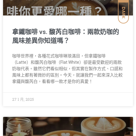
DARK
拿鐵咖啡 vs. 馥芮白咖啡：兩款奶咖的
風味差異你知道嗎？
咖啡世界裡，各種花式咖啡琳琅滿目，但拿鐵咖啡
（Latte）和馥芮白咖啡（Flat White）卻是最受歡迎的兩款
奶咖代表。雖然它們看似相似，但其實在製作方式、口感和
風味上都有著微妙的區別。今天，就讓我們一起來深入比較
拿鐵與馥芮白，看看哪一款才是你的真愛！
27 1 月, 2025