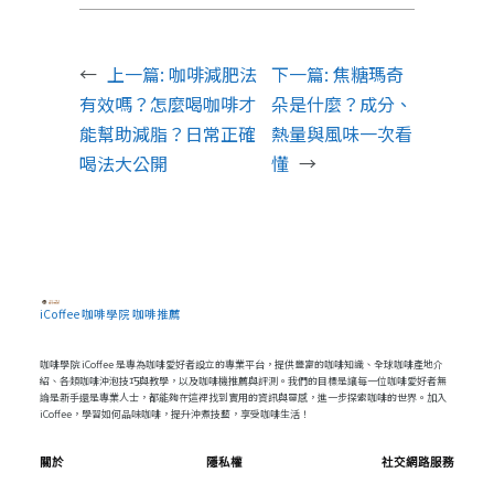
←
上一篇:
咖啡減肥法
下一篇:
焦糖瑪奇
有效嗎？怎麼喝咖啡才
朵是什麼？成分、
能幫助減脂？日常正確
熱量與風味一次看
喝法大公開
懂
→
iCoffee 咖啡學院 咖啡推薦
咖啡學院 iCoffee 是專為咖啡愛好者設立的專業平台，提供豐富的咖啡知識、全球咖啡產地介
紹、各類咖啡沖泡技巧與教學，以及咖啡機推薦與評測。我們的目標是讓每一位咖啡愛好者無
論是新手還是專業人士，都能夠在這裡找到實用的資訊與靈感，進一步探索咖啡的世界。加入
iCoffee，學習如何品味咖啡，提升沖煮技藝，享受咖啡生活！
關於
隱私權
社交網路服務