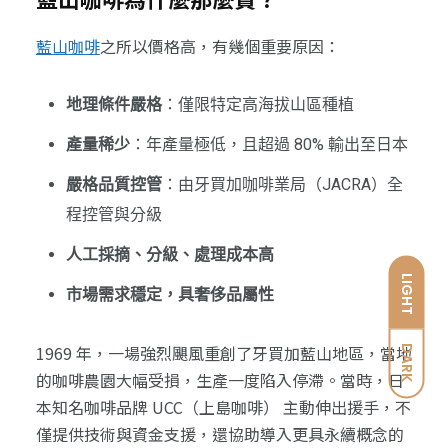
藍山咖啡
之所以價格高，有幾個重要原因：
地理條件嚴格
：僅限特定高海拔山區種植
產量稀少
：年產量極低，且超過 80% 輸出至日本
嚴格品質控管
：由牙買加咖啡業局（JACRA）全
程控管與分級
人工採摘、分級、處理成本高
LIGHT
市場需求穩定，具奢侈品屬性
1969 年，一場強烈颶風重創了牙買加藍山地區，當地
DARK
的咖啡農園大幅受損，生產一度陷入停滯。當時，日
本知名咖啡品牌 UCC（上島咖啡） 主動伸出援手，不
僅提供技術與資金支援，還協助導入更具永續概念的