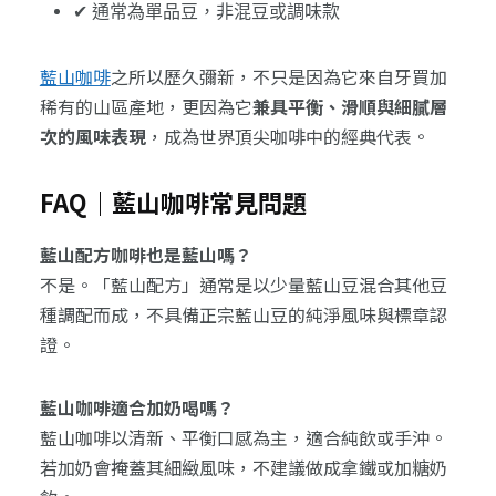
✔ 通常為單品豆，非混豆或調味款
藍山咖啡
之所以歷久彌新，不只是因為它來自牙買加
稀有的山區產地，更因為它
兼具平衡、滑順與細膩層
次的風味表現
，成為世界頂尖咖啡中的經典代表。
FAQ｜藍山咖啡常見問題
藍山配方咖啡也是藍山嗎？
不是。「藍山配方」通常是以少量藍山豆混合其他豆
種調配而成，不具備正宗藍山豆的純淨風味與標章認
證。
藍山咖啡適合加奶喝嗎？
藍山咖啡以清新、平衡口感為主，適合純飲或手沖。
若加奶會掩蓋其細緻風味，不建議做成拿鐵或加糖奶