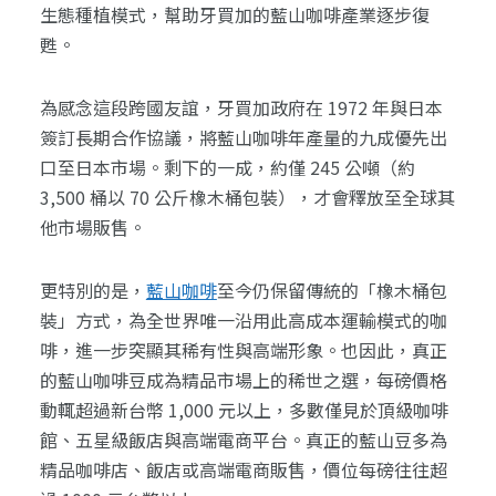
生態種植模式，幫助牙買加的藍山咖啡產業逐步復
甦。
為感念這段跨國友誼，牙買加政府在 1972 年與日本
簽訂長期合作協議，將藍山咖啡年產量的九成優先出
口至日本市場。剩下的一成，約僅 245 公噸（約
3,500 桶以 70 公斤橡木桶包裝），才會釋放至全球其
他市場販售。
更特別的是，
藍山咖啡
至今仍保留傳統的「橡木桶包
裝」方式，為全世界唯一沿用此高成本運輸模式的咖
啡，進一步突顯其稀有性與高端形象。也因此，真正
的藍山咖啡豆成為精品市場上的稀世之選，每磅價格
動輒超過新台幣 1,000 元以上，多數僅見於頂級咖啡
館、五星級飯店與高端電商平台。真正的藍山豆多為
精品咖啡店、飯店或高端電商販售，價位每磅往往超